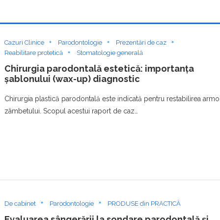
Cazuri Clinice
Parodontologie
Prezentări de caz
Reabilitare protetică
Stomatologie generală
Chirurgia parodontală estetică: importanța
șablonului (wax-up) diagnostic
Chirurgia plastică parodontală este indicată pentru restabilirea armo
zâmbetului. Scopul acestui raport de caz…
De cabinet
Parodontologie
PRODUSE din PRACTICĂ
Evaluarea sângerării la sondare parodontală și