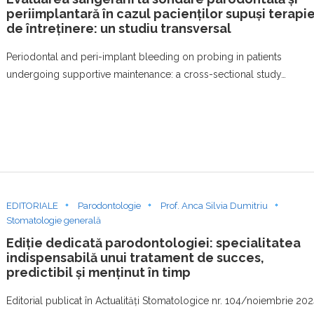
periimplantară în cazul pacienților supuși terapie
de întreținere: un studiu transversal
Periodontal and peri-implant bleeding on probing in patients
undergoing supportive maintenance: a cross-sectional study…
EDITORIALE
Parodontologie
Prof. Anca Silvia Dumitriu
Stomatologie generală
Ediție dedicată parodontologiei: specialitatea
indispensabilă unui tratament de succes,
predictibil și menținut în timp
Editorial publicat în Actualități Stomatologice nr. 104/noiembrie 20