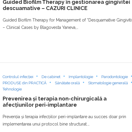
Guided Biofilm Therapy în gestionarea gingivitei
descuamative – CAZURI CLINICE
Guided Biofilm Therapy for Management of “Desquamative Gingiviti
– Clinical Cases by Blagovesta Yaneva,…
Controlul infecției
De cabinet
Implantologie
Parodontologie
PRODUSE din PRACTICĂ
Sănătate orală
Stomatologie generală
Tehnologie
Prevenirea și terapia non-chirurgicală a
afecțiunilor peri-implantare
Prevenția și terapia infecțiilor peri-implantare au succes doar prin
implementarea unui protocol bine structurat.…