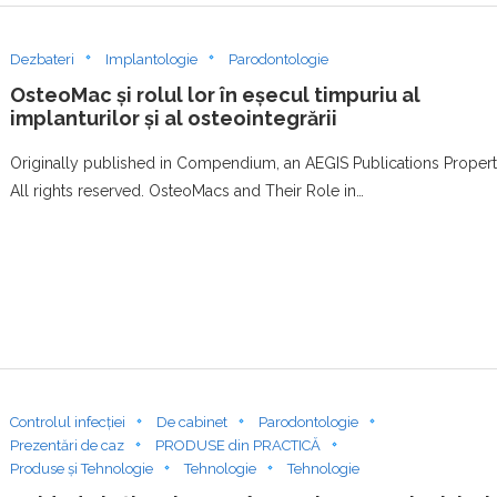
Dezbateri
Implantologie
Parodontologie
OsteoMac și rolul lor în eșecul timpuriu al
implanturilor și al osteointegrării
Originally published in Compendium, an AEGIS Publications Propert
All rights reserved. OsteoMacs and Their Role in…
Controlul infecției
De cabinet
Parodontologie
Prezentări de caz
PRODUSE din PRACTICĂ
Produse și Tehnologie
Tehnologie
Tehnologie