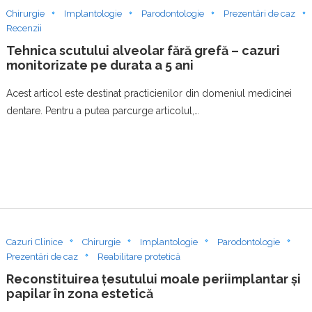
Chirurgie
Implantologie
Parodontologie
Prezentări de caz
Recenzii
Tehnica scutului alveolar fără grefă – cazuri
monitorizate pe durata a 5 ani
Acest articol este destinat practicienilor din domeniul medicinei
dentare. Pentru a putea parcurge articolul,…
Cazuri Clinice
Chirurgie
Implantologie
Parodontologie
Prezentări de caz
Reabilitare protetică
Reconstituirea țesutului moale periimplantar și
papilar în zona estetică