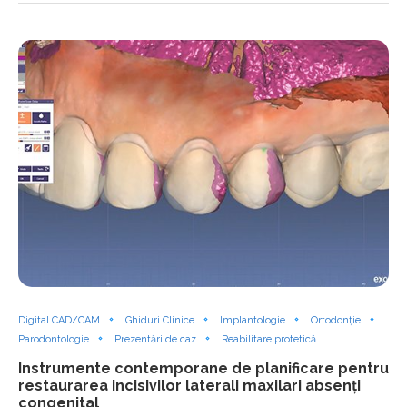
Digital CAD/CAM
Ghiduri Clinice
Implantologie
Ortodonție
Parodontologie
Prezentări de caz
Reabilitare protetică
Instrumente contemporane de planificare pentru
restaurarea incisivilor laterali maxilari absenți
congenital