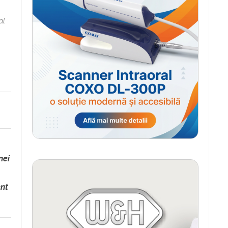
al
nei
ent