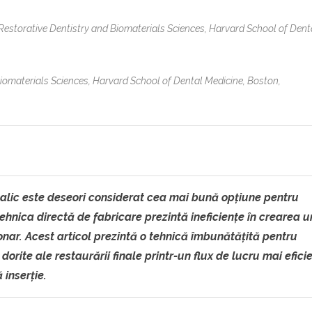
estorative Dentistry and Biomaterials Sciences, Harvard School of Dent
iomaterials Sciences, Harvard School of Dental Medicine, Boston,
talic este deseori considerat cea mai bună opțiune pentru
ehnica directă de fabricare prezintă ineficiențe în crearea u
ar. Acest articol prezintă o tehnică îmbunătățită pentru
dorite ale restaurării finale printr-un flux de lucru mai efici
inserție.