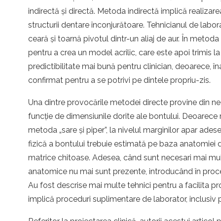
indirectă și directă. Metoda indirectă implică realiza
structurii dentare înconjurătoare. Tehnicianul de lab
ceară și toarnă pivotul dintr-un aliaj de aur. În metoda
pentru a crea un model acrilic, care este apoi trimis l
predictibilitate mai bună pentru clinician, deoarece, în
confirmat pentru a se potrivi pe dintele propriu-zis.
Una dintre provocările metodei directe provine din nec
funcție de dimensiunile dorite ale bontului. Deoarece
metoda „sare și piper”, la nivelul marginilor apar ades
fizică a bontului trebuie estimată pe baza anatomiei d
matrice chitoase. Adesea, când sunt necesari mai mulți 
anatomice nu mai sunt prezente, introducând în procesu
Au fost descrise mai multe tehnici pentru a facilita pr
implică proceduri suplimentare de laborator, inclusiv 