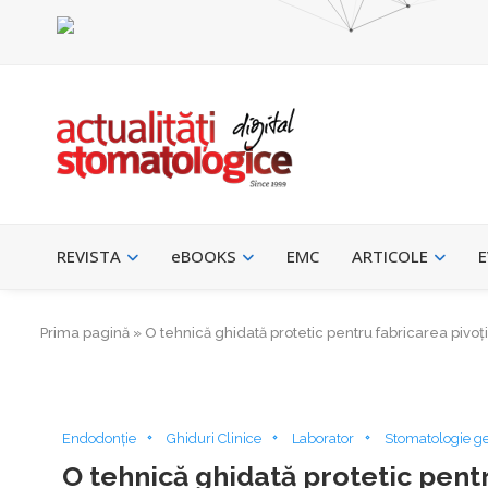
REVISTA
eBOOKS
EMC
ARTICOLE
E
Prima pagină
»
O tehnică ghidată protetic pentru fabricarea pivoți
Endodonție
Ghiduri Clinice
Laborator
Stomatologie g
O tehnică ghidată protetic pent