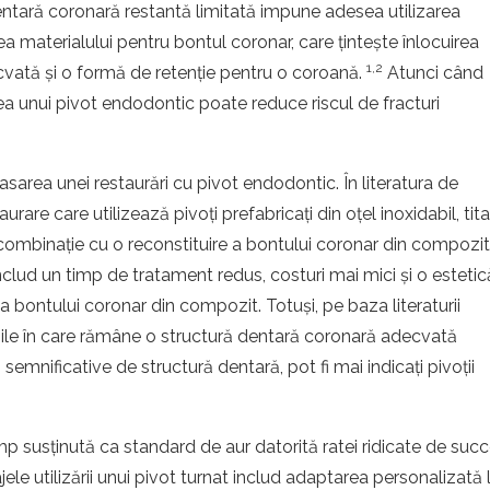
dentară coronară restantă limitată impune adesea utilizarea
ea materialului pentru bontul coronar, care țintește înlocuirea
1,2
decvată și o formă de retenție pentru o coroană.
Atunci când
a unui pivot endodontic poate reduce riscul de fracturi
lasarea unei restaurări cu pivot endodontic. În literatura de
rare care utilizează pivoți prefabricați din oțel inoxidabil, tita
 în combinație cu o reconstituire a bontului coronar din compozit
nclud un timp de tratament redus, costuri mai mici și o estetic
a bontului coronar din compozit. Totuși, pe baza literaturii
uațiile în care rămâne o structură dentară coronară adecvată
semnificative de structură dentară, pot fi mai indicați pivoții
mp susținută ca standard de aur datorită ratei ridicate de suc
ele utilizării unui pivot turnat includ adaptarea personalizată 