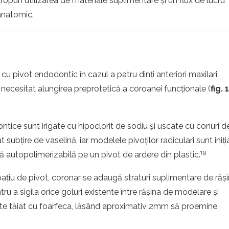
l propun utilizarea de materiale suplimentare și un flux de lucru
 anatomic.
 cu pivot endodontic în cazul a patru dinți anteriori maxilari
 necesitat alungirea preprotetică a coroanei funcționale (
fig. 1
ntice sunt irigate cu hipoclorit de sodiu și uscate cu conuri d
t subțire de vaselină, iar modelele pivoților radiculari sunt iniți
19
ă autopolimerizabilă pe un pivot de ardere din plastic.
pațiu de pivot, coronar se adaugă straturi suplimentare de răș
u a sigila orice goluri existente între rășina de modelare și
 este tăiat cu foarfeca, lăsând aproximativ 2mm să proemine