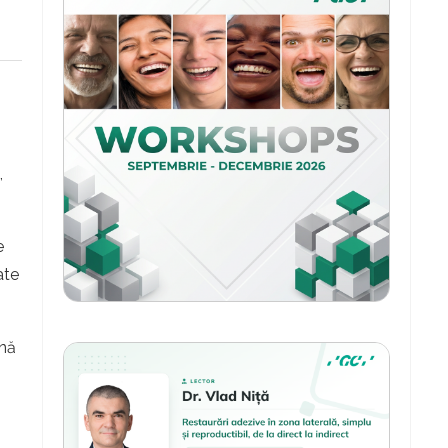
,
e
ate
ină