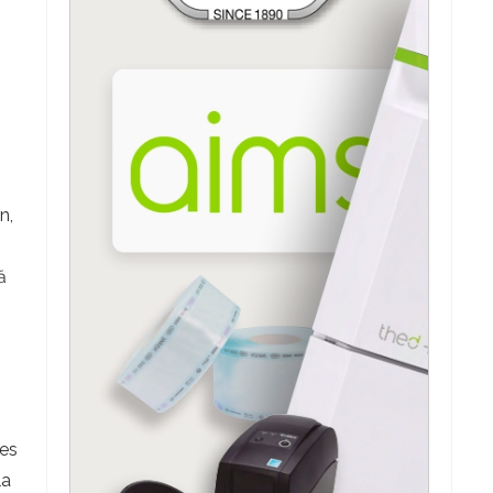
n,
ă
ces
la