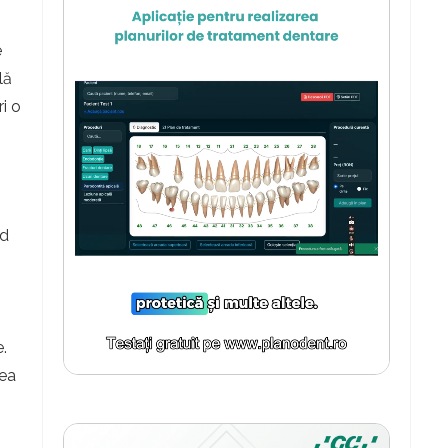
e
lă
i o
i
nd
.
tea