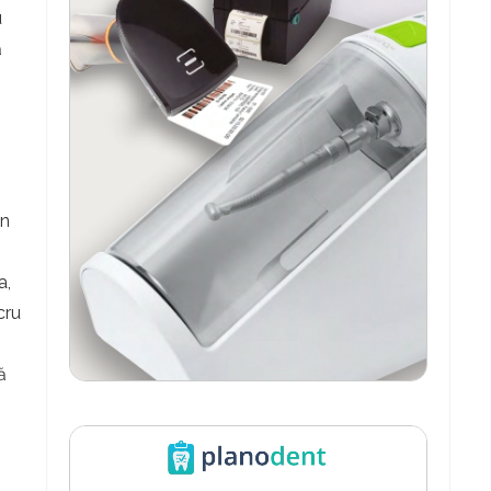
u
ă
un
a,
cru
ă