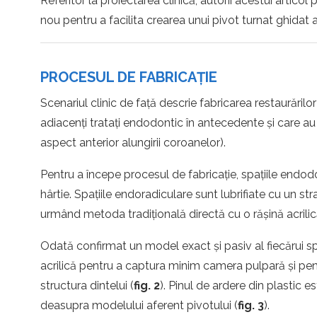
Referitor la proiectarea clinică, autorii acestui artico
nou pentru a facilita crearea unui pivot turnat ghidat
PROCESUL DE FABRICAȚIE
Scenariul clinic de față descrie fabricarea restaurărilor
adiacenți tratați endodontic în antecedente și care au
aspect anterior alungirii coroanelor).
Pentru a începe procesul de fabricație, spațiile endodo
hârtie. Spațiile endoradiculare sunt lubrifiate cu un stra
urmând metoda tradițională directă cu o rășină acrilic
Odată confirmat un model exact și pasiv al fiecărui s
acrilică pentru a captura minim camera pulpară și pentr
structura dintelui (
fig. 2
). Pinul de ardere din plastic
deasupra modelului aferent pivotului (
fig. 3
).