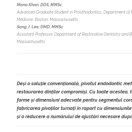
Mona Khan, DDS, MMSc
Advanced Graduate Student in Prosthodontics, Department of R
Medicine, Boston, Massachusetts
Sang J. Lee, DMD, MMSc
Assistant Professor, Department of Restorative Dentistry and B
Massachusetts
Deși o soluție convențională, pivotul endodontic me
restaurarea dinților compromiși. Cu toate acestea, t
forme și dimensiuni adecvate pentru segmentul coron
fabricarea pivoților turnați în raport cu dimensiunile 
și o reducere a numărului de ajustări necesare după 