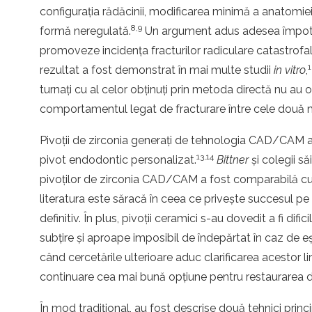
configurația rădăcinii, modificarea minimă a anatomiei c
8,9
formă neregulată.
Un argument adus adesea împotriva 
promoveze incidența fracturilor radiculare catastrofale
rezultat a fost demonstrat în mai multe studii
in vitro
,
turnați cu al celor obținuți prin metoda directă nu au obi
comportamentul legat de fracturare între cele două m
Pivoții de zirconia generați de tehnologia CAD/CAM au
13,14
pivot endodontic personalizat.
Bittner
și colegii să
pivoților de zirconia CAD/CAM a fost comparabilă cu 
literatura este săracă în ceea ce privește succesul pe t
definitiv. În plus, pivoții ceramici s-au dovedit a fi dif
subțire și aproape imposibil de îndepărtat în caz de 
când cercetările ulterioare aduc clarificarea acestor li
continuare cea mai bună opțiune pentru restaurarea d
În mod tradițional, au fost descrise două tehnici princ