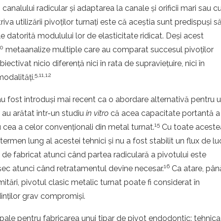
analului radicular și adaptarea la canale și orificii mari sau c
utilizării pivoților turnați este că aceștia sunt predispuși s
 datorită modulului lor de elasticitate ridicat. Deși acest
10
metaanalize multiple care au comparat succesul pivoților
ectivat nicio diferență nici în rata de supraviețuire, nici în
5,11,12
odalități.
 fost introduși mai recent ca o abordare alternativă pentru 
i au arătat într-un studiu
in vitro
că acea capacitate portantă a
15
cea a celor convenționali din metal turnat.
Cu toate aceste
ermen lung al acestei tehnici și nu a fost stabilit un flux de lu
icil de fabricat atunci când partea radiculară a pivotului este
16
eșec atunci când retratamentul devine necesar.
Ca atare, pân
mitări, pivotul clasic metalic turnat poate fi considerat în
inților grav compromiși.
ipale pentru fabricarea unui tipar de pivot endodontic: tehnica