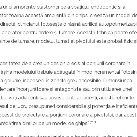
rea unei amprente elastomerice a spațiului endodontic și a
orator toarnă această amprentă din ghips, creează un model d
 directă, clinicianul folosește o rășină acrilică autopolimerizabi
a laborator pentru ardere și turnare. Această tehnică poate ofer
ainte de turnare, modelul turnat al pivotului este probat fizic ș
esitatea de a crea un design precis al porțiunii coronare în
 rășina modelului trebuie adăugată în mod incremental folosi
ea golurile, îndeosebi în zonele greu accesibile. Dimensiunea
entare înconjurătoare și antagoniste sau prin utilizarea unei
pivoți adiacenți sau lipsesc dinții adiacenți, aceste referințe
l de lucru presupuneri considerabile și potențiale ineficiențe
ocesul de proiectare a porțiunii coronare a pivotului, dar aces
17,18
pregătirea dinților pe un model de ghips.