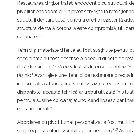
Restaurarea dinților tratați endodontic cu structură 
pivoților endodontici. Un pivot servește la retenționar
structurii dentare lipsă pentru a oferi o rezistență a
structura dentară coronară este compromisă, utilizare
3,4
coronare.
Tehnici și materiale diferite au fost susținute pentru p
specialitate au fost descrise proceduri directe de restau
fibră de carbon, fibră de sticlă și zirconia, de obicei
1
rășinic.
Avantajele unei tehnici de restaurare directă i
îmbunătățită atunci când se utilizează o reconstituire 
disponibile, această tehnică ar trebui utilizată în sit
pentru a susține coroana; atunci când lipsesc cantități 
5
metalici turnați.
Abordarea cu pivot turnat personalizat a fost mult ti
6,7
și a prognosticului favorabil pe termen lung.
Avantaj