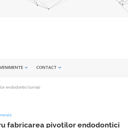
VENIMENTE
CONTACT
lor endodontici turnați
enerală
ru fabricarea pivoților endodontici