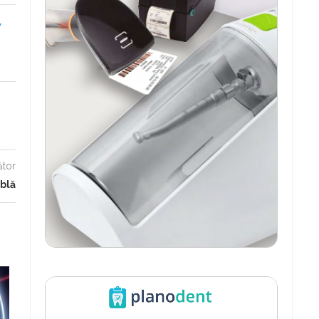
7
ător
blă