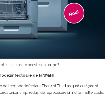
itate – sau toate acestea la un loc?
ermodezinfectoare de la W&H!
le de termodezinfectare Thed+ și Thed asigură curățare și
cărcăturilor, timpi reduși de reprocesare și multe, multe altele,