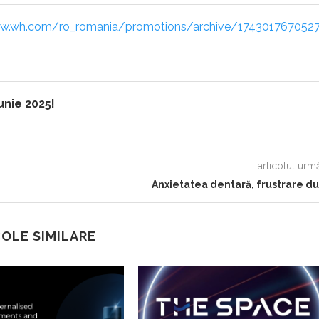
ww.wh.com/ro_romania/promotions/archive/174301767052
iunie 2025!
articolul urm
Anxietatea dentară, frustrare du
OLE SIMILARE