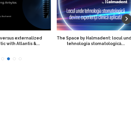
DS-ON, 24 MAI 2026,
Cum alegi corect un workflow
BUCUREȘTI
digital? Testarea practică...