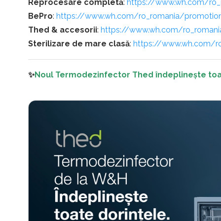
Reprocesare completă
:
https://www.wh.com/ro_
BePro
:
https://www.wh.com/ro_romania/promotio
Thed & accesorii
:
https://www.wh.com/ro_romani
Sterilizare de mare clasă
:
https://www.wh.com/r
✨
Noul Termodezinfector Thed îndeplinește toa