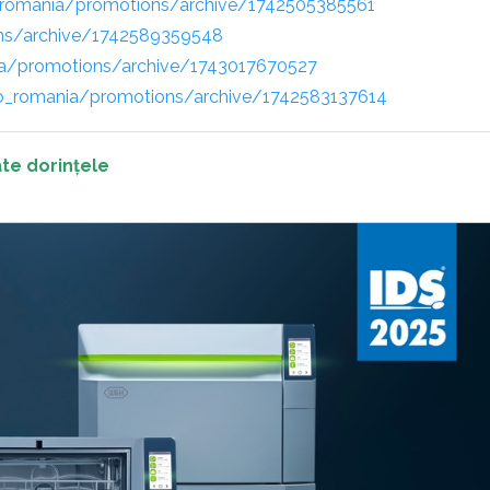
romania/promotions/archive/1742505385561
ns/archive/1742589359548
a/promotions/archive/1743017670527
o_romania/promotions/archive/1742583137614
te dorințele