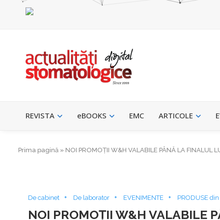
REVISTA
eBOOKS
EMC
ARTICOLE
E
Prima pagină
»
NOI PROMOȚII W&H VALABILE PÂNĂ LA FINALUL LUN
De cabinet
De laborator
EVENIMENTE
PRODUSE din
NOI PROMOȚII W&H VALABILE PÂ