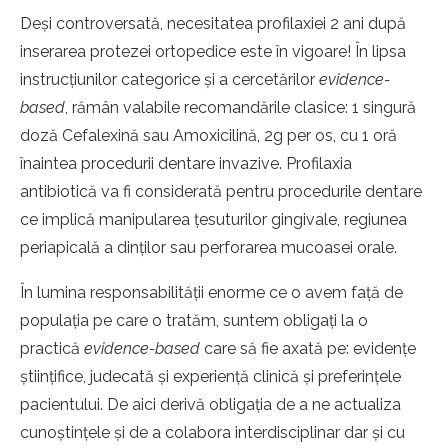
Deşi controversată, necesitatea profilaxiei 2 ani după
inserarea protezei ortopedice este în vigoare! În lipsa
instrucţiunilor categorice şi a cercetărilor
evidence-
based
, rămân valabile recomandările clasice: 1 singură
doză Cefalexină sau Amoxicilină, 2g per os, cu 1 oră
înaintea procedurii dentare invazive. Profilaxia
antibiotică va fi considerată pentru procedurile dentare
ce implică manipularea ţesuturilor gingivale, regiunea
periapicală a dinţilor sau perforarea mucoasei orale.
În lumina responsabilităţii enorme ce o avem faţă de
populaţia pe care o tratăm, suntem obligaţi la o
practică
evidence-based
care să fie axată pe: evidenţe
ştiinţifice, judecată şi experienţă clinică şi preferinţele
pacientului. De aici derivă obligaţia de a ne actualiza
cunoştinţele şi de a colabora interdisciplinar dar şi cu