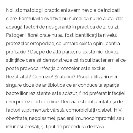
Noi, stomatologii practicieni avem nevoie de indicaţii
clare. Formulările evazive nu numai că nu ne ajută, dar
adaugă factori de nesiguranţă în practica de zi cu zi.
Patogenii florei orale nu au fost identificaţi la nivelul
protezelor ortopedice, ca urmare există opinii contra
profilaxiei!! Dar, pe de altă parte, nu există nici dovezi
ştiinţifice care să demonstreze că riscul bacteriemiei ce
poate provoca infecţia protezelor este exclus.
Rezultatul? Confuzie! Şi atunci? Riscul utilizării unei
singure doze de antibiotice ce ar conduce la apariţia
bacteriilor rezistente este scăzut, fiind preferat infecţiei
unei proteze ortopedice. Decizia este influenţată şi de
factori suplimentari: vârstă, comorbidităţi (diabet, HIV,
obezitate, neoplasme), pacienţi imunocompromişi sau
imunosupresaţi, şi tipul de procedură dentară.