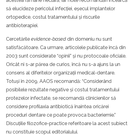
acestea rămâne neclară, iar noile recomandări încearcă
să elucideze pericolul infecţiei, eşecul implantelor
ortopedice, costul tratamentului şi riscurile
antibioterapiei.
Cercetările
evidence-based
din domeniu nu sunt
satisfăcătoare. Ca urmare, articolele publicate încă din
2003 sunt considerate “opinii” şi nu protocoale oficiale.
Oricât ni s-ar părea de curios, încă nu s-a ajuns la un
consens al diferitelor organizaţii medical-dentare.
Totuşi în 2009, AAOS recomandă: “Considerând
posibilele rezultate negative şi costul tratamentului
protezelor infectate, se recomandă clinicienilor să
considere profilaxia antibiotică înaintea oricărei
proceduri dentare ce poate provoca bacteriemie.”
Discuţiile filozofice-practice referitoare la acest subiect
nu constituie scopul editorialului.